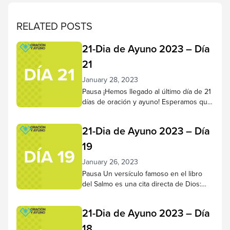
RELATED POSTS
21-Dia de Ayuno 2023 – Día
21
January 28, 2023
Pausa ¡Hemos llegado al último día de 21
días de oración y ayuno! Esperamos que
haya llegado a conocer mejor a Jesús a
lo largo de este tiempo, que su
21-Dia de Ayuno 2023 – Día
capacidad para escucharlo y confiar en
Él haya crecido más plenamente. Haz
19
una pausa para reflexionar sobre lo que
January 26, 2023
Dios ha hecho en tu corazón...
Pausa Un versículo famoso en el libro
del Salmo es una cita directa de Dios:
“Estad quietos y sabed que Yo soy Dios;
Seré exaltado entre las naciones, seré
21-Dia de Ayuno 2023 – Día
exaltado en la tierra”.– Salmo 46:10 NVI
Hagámoslo hoy. Pase de 5 a 10 minutos
18