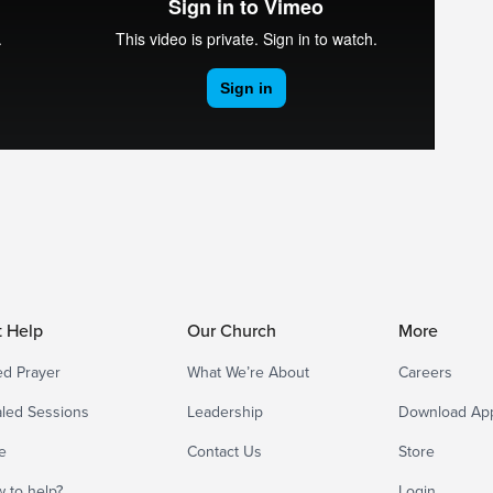
t Help
Our Church
More
d Prayer
What We’re About
Careers
led Sessions
Leadership
Download Ap
e
Contact Us
Store
 to help?
Login