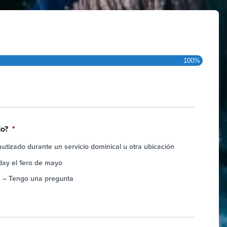
100%
do?
*
autizado durante un servicio dominical u otra ubicación
day el 1ero de mayo
a – Tengo una pregunta