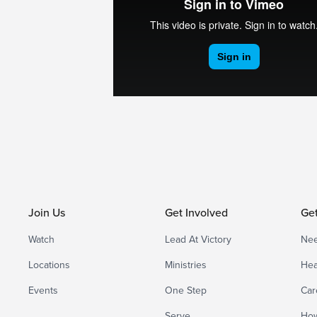
Join Us
Get Involved
Ge
Watch
Lead At Victory
Nee
Locations
Ministries
Hea
Events
One Step
Car
Serve
How