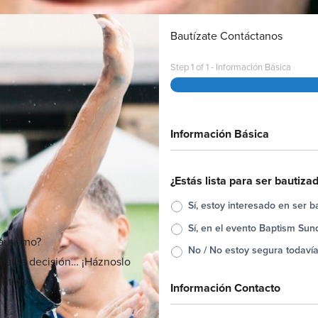
Bautízate Contáctanos
Step
1
of
1
- Información Básica
Información Básica
¿Estás lista para ser bautiza
Sí, estoy interesado en ser b
Sí, en el evento Baptism Sun
bautismo?
No / No estoy segura todaví
omar la decisión… ¡Háznoslo
ntigo.
Información Contacto