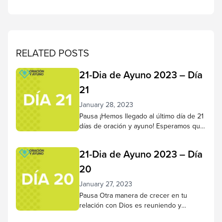
RELATED POSTS
21-Dia de Ayuno 2023 – Día
21
January 28, 2023
Pausa ¡Hemos llegado al último día de 21
días de oración y ayuno! Esperamos que
haya llegado a conocer mejor a Jesús a
lo largo de este tiempo, que su
21-Dia de Ayuno 2023 – Día
capacidad para escucharlo y confiar en
Él haya crecido más plenamente. Haz
20
una pausa para reflexionar sobre lo que
January 27, 2023
Dios ha hecho en tu corazón...
Pausa Otra manera de crecer en tu
relación con Dios es reuniendo y
haciendo vida con otros creyentes. Al