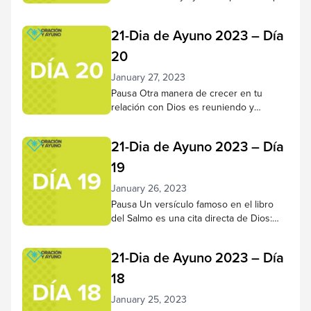
haya llegado a conocer mejor a Jesús a
lo largo de este tiempo, que su
21-Dia de Ayuno 2023 – Día
capacidad para escucharlo y confiar en
Él haya crecido más plenamente. Haz
20
una pausa para reflexionar sobre lo que
January 27, 2023
Dios ha hecho en tu corazón...
Pausa Otra manera de crecer en tu
relación con Dios es reuniendo y
haciendo vida con otros creyentes. Al
alabar, orar, aprender de las Escrituras y
21-Dia de Ayuno 2023 – Día
estar juntos en la presencia de Dios,
¡recibimos muchos beneficios! Haga una
19
pausa en la presencia de Dios y
January 26, 2023
considere los grupos pequeños y los
servicios de la iglesia a los...
Pausa Un versículo famoso en el libro
del Salmo es una cita directa de Dios:
“Estad quietos y sabed que Yo soy Dios;
Seré exaltado entre las naciones, seré
21-Dia de Ayuno 2023 – Día
exaltado en la tierra”.– Salmo 46:10 NVI
Hagámoslo hoy. Pase de 5 a 10 minutos
18
en reflexión tranquila. A medida que los
January 25, 2023
pensamientos o preocupaciones vengan