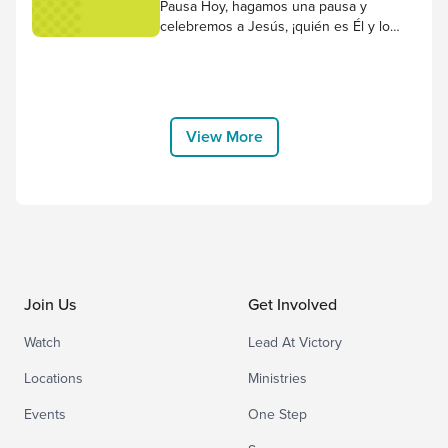
a...
Pausa Hoy, hagamos una pausa y
celebremos a Jesús, ¡quién es Él y lo
que ha hecho por nosotros! Adore junto
con la canción “Confiamos En Tu
Fidelidad” de Victory House Worship, y
agradézcale por elegir venir a la tierra y
llevar la cruz por nosotros. “Por tanto,
View More
Dios lo exaltó al lugar más alto.y...
Join Us
Get Involved
Watch
Lead At Victory
Locations
Ministries
Events
One Step