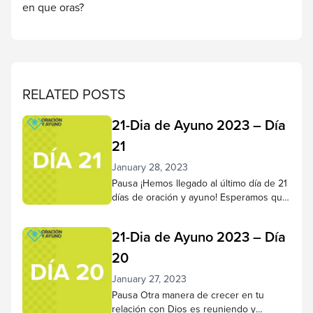
en que oras?
RELATED POSTS
21-Dia de Ayuno 2023 – Día
21
January 28, 2023
Pausa ¡Hemos llegado al último día de 21
días de oración y ayuno! Esperamos que
haya llegado a conocer mejor a Jesús a
lo largo de este tiempo, que su
21-Dia de Ayuno 2023 – Día
capacidad para escucharlo y confiar en
Él haya crecido más plenamente. Haz
20
una pausa para reflexionar sobre lo que
January 27, 2023
Dios ha hecho en tu corazón...
Pausa Otra manera de crecer en tu
relación con Dios es reuniendo y