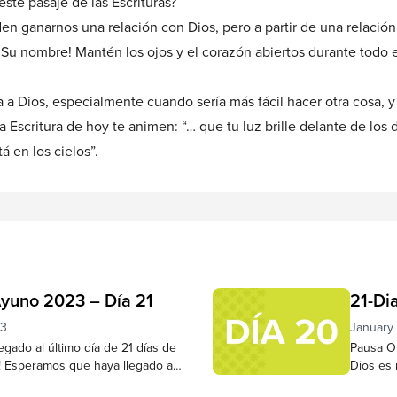
este pasaje de las Escrituras?
en ganarnos una relación con Dios, pero a partir de una relació
 a Su nombre! Mantén los ojos y el corazón abiertos durante todo 
a a Dios, especialmente cuando sería más fácil hacer otra cosa, 
 Escritura de hoy te animen: “… que tu luz brille delante de lo
á en los cielos”.
Ayuno 2023 – Día 21
21-Di
23
January
gado al último día de 21 días de
Pausa Ot
! Esperamos que haya llegado a
Dios es 
Jesús a lo largo de este tiempo,
creyente