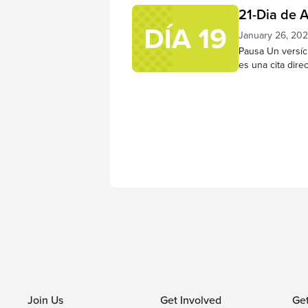
que su capacidad
21-Dia de 
haya crecido m
para reflexiona
January 26, 20
tu corazón...
Pausa Un versíc
es una cita dire
sabed que Yo so
naciones, seré e
46:10 NVI Hagám
en reflexión tra
pensamientos o 
Join Us
Get Involved
Ge