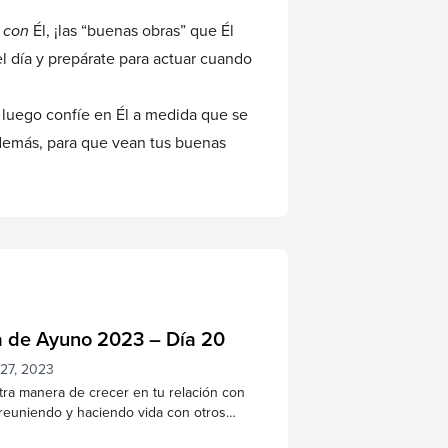
n
con
Él, ¡las “buenas obras” que Él
el día y prepárate para actuar cuando
y luego confíe en Él a medida que se
s demás, para que vean tus buenas
a de Ayuno 2023 – Día 20
 27, 2023
ra manera de crecer en tu relación con
reuniendo y haciendo vida con otros
s. Al alabar, orar, aprender de las